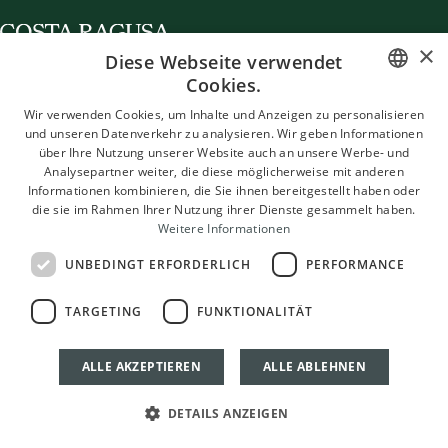
×
Diese Webseite verwendet
Cookies.
ITALIAN
Wir verwenden Cookies, um Inhalte und Anzeigen zu personalisieren
Destination
Staying in Costa Ragusa
Entering in Costa Ragusa
Aktuelles
Kontakt
und unseren Datenverkehr zu analysieren. Wir geben Informationen
ENGLISH
© 2026 Costa Ragusa
über Ihre Nutzung unserer Website auch an unsere Werbe- und
Analysepartner weiter, die diese möglicherweise mit anderen
FRENCH
BORGO SICILIA S.R.L.
Informationen kombinieren, die Sie ihnen bereitgestellt haben oder
Via Lanzone 31, 20123 Milano (MI)
die sie im Rahmen Ihrer Nutzung ihrer Dienste gesammelt haben.
GERMAN
P.IVA 13519010964 - SDI: 5LCNP8C
Weitere Informationen
info@mangias.com
UNBEDINGT ERFORDERLICH
PERFORMANCE
Cookie policy
Privacy policy
Transparente Geschäftsbedingungen
RBC Policy
Management Systems
Whistleblowing
Credits
Cookie Settings
Italian
English
French
German
TARGETING
FUNKTIONALITÄT
ALLE AKZEPTIEREN
ALLE ABLEHNEN
DETAILS ANZEIGEN