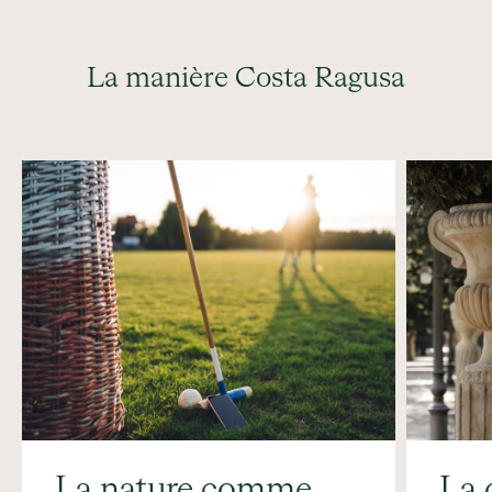
La manière Costa Ragusa
La nature comme
La 